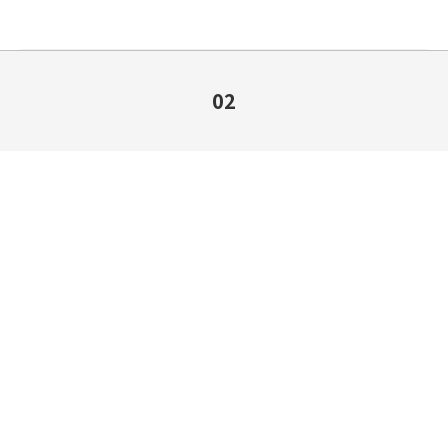
02
You are here: