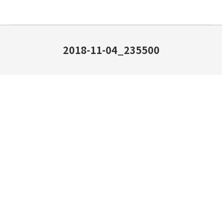
2018-11-04_235500
You are here: