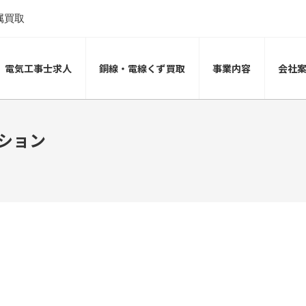
属買取
電気工事士求人
銅線・電線くず買取
事業内容
会社
ション